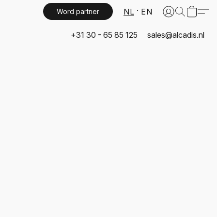
NL
EN
Word partner
+31 30 - 65 85 125
sales@alcadis.nl