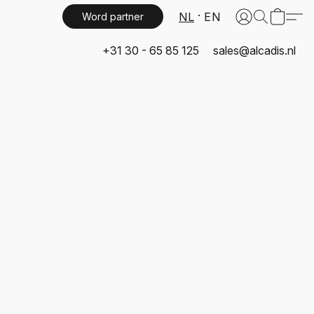
NL
EN
Word partner
+31 30 - 65 85 125
sales@alcadis.nl