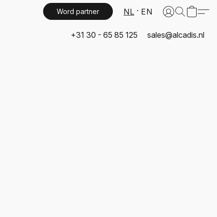
NL
EN
Word partner
+31 30 - 65 85 125
sales@alcadis.nl