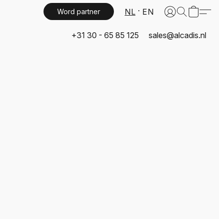
NL
EN
Word partner
+31 30 - 65 85 125
sales@alcadis.nl