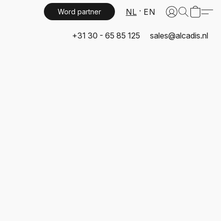
NL
EN
Word partner
+31 30 - 65 85 125
sales@alcadis.nl