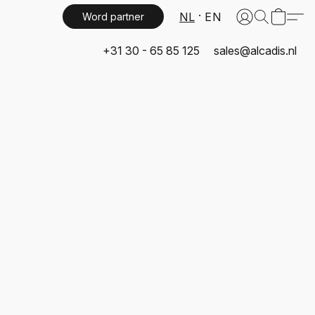
NL
EN
Word partner
+31 30 - 65 85 125
sales@alcadis.nl