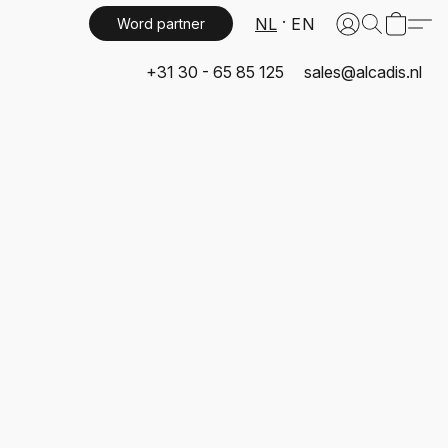
NL
EN
Word partner
+31 30 - 65 85 125
sales@alcadis.nl