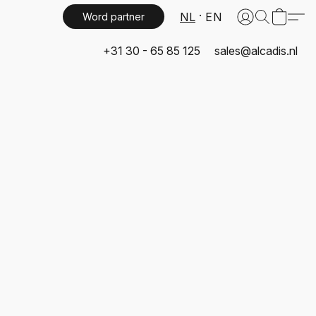
NL
EN
Word partner
+31 30 - 65 85 125
sales@alcadis.nl