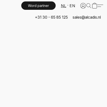
NL
EN
Word partner
+31 30 - 65 85 125
sales@alcadis.nl